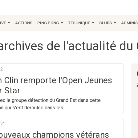
IVE
ACTIONS
PING PONG
TECHNIQUE
CLUBS
ADMINIS
rchives de l'actualité d
021
 Clin remporte l'Open Jeunes
r Star
ec le groupe détection du Grand Est dans cette
n qui s'est déroulée dans les…
021
ouveaux champions vétérans