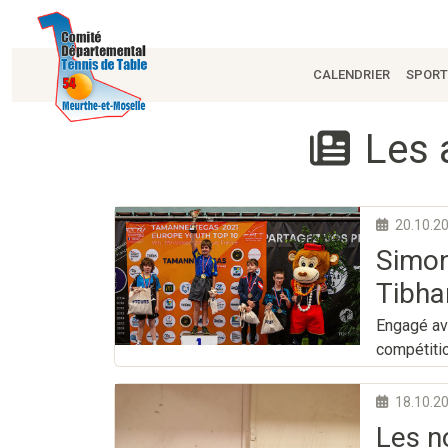
CALENDRIER
SPORT
Les a
20.10.2
Simon
Tibha
Engagé av
compétitio
18.10.2
Les n