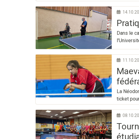
14.10.2
Prati
Dans le c
l'Universi
11.10.2
Maeva
fédér
La Néodom
ticket pou
08.10.2
Tourn
étudi