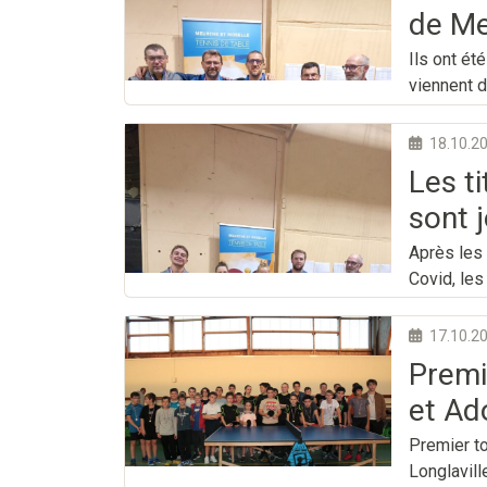
de Me
Ils ont ét
viennent 
18.10.2
Les t
sont 
Après les 
Covid, les
17.10.2
Premi
et Ad
Premier to
Longlavil